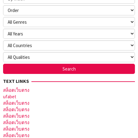
TEXT LINKS
สล็อตเว็บตรง
ufabet
สล็อตเว็บตรง
สล็อตเว็บตรง
สล็อตเว็บตรง
สล็อตเว็บตรง
สล็อตเว็บตรง
สล็อตเว็บตรง