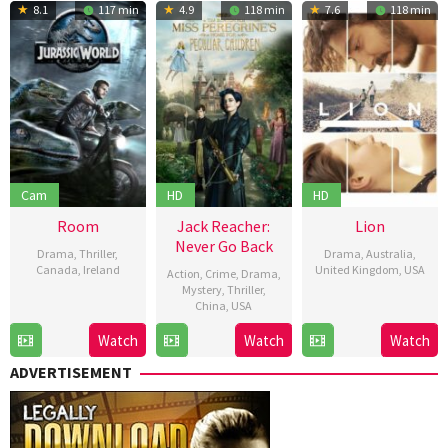
1994
Jesse
8.1
117 min
4.9
118 min
7.6
118 min
2009
System
Sparks
V.
Johnson
,
John
R.
Woodward
,
Thomas
Schellenber
Cam
HD
HD
Room
Jack Reacher:
Lion
Never Go Back
Drama
,
Thriller
,
Drama
,
Australia
,
Canada
,
Ireland
United Kingdom
,
USA
Action
,
Crime
,
Drama
,
Mystery
,
Thriller
,
16
Lenny
24
Garth
China
,
USA
Oct
Abrahamson
Nov
Davis
,
19
Edward
Watch
Watch
Watch
2015
2016
Guy
Oct
Zwick
Strachan
ADVERTISEMENT
2016