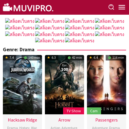
Skip
to
content
Genre: Drama
7.4
140 min
6.3
42 min
6.4
116 min
Eps:
108
TV Show
Cam
Hacksaw Ridge
Arrow
Passengers
Drama
,
History
,
War
,
Action
,
Adventure
,
Adventure
,
Drama
,