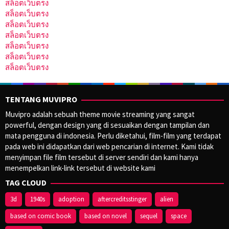
สล็อตเว็บตรง
สล็อตเว็บตรง
สล็อตเว็บตรง
สล็อตเว็บตรง
สล็อตเว็บตรง
สล็อตเว็บตรง
สล็อตเว็บตรง
TENTANG MUVIPRO
Muvipro adalah sebuah theme movie streaming yang sangat
powerful, dengan design yang di sesuaikan dengan tampilan dan
mata pengguna di indonesia. Perlu diketahui, film-film yang terdapat
pada web ini didapatkan dari web pencarian di internet. Kami tidak
menyimpan file film tersebut di server sendiri dan kami hanya
menempelkan link-link tersebut di website kami
TAG CLOUD
3d
1940s
adoption
aftercreditsstinger
alien
based on comic book
based on novel
sequel
space