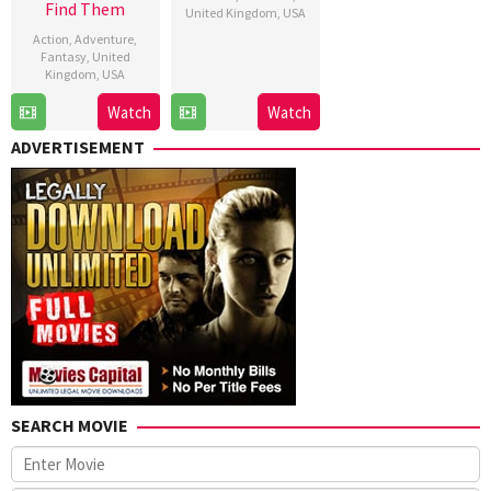
Find Them
United Kingdom
,
USA
Action
,
Adventure
,
24
Garth
Fantasy
,
United
Nov
Davis
,
Kingdom
,
USA
2016
Guy
16
Anna
Watch
Watch
Strachan
Nov
Worley
,
ADVERTISEMENT
2016
David
Yates
SEARCH MOVIE