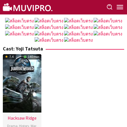
Skip
to
content
Cast:
Yoji Tatsuta
7.4
140 min
Hacksaw Ridge
Drama
,
History
,
War
,