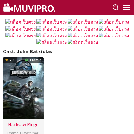
Skip
to
content
Cast:
John Batziolas
7.4
140 min
Hacksaw Ridge
Drama
,
History
,
War
,