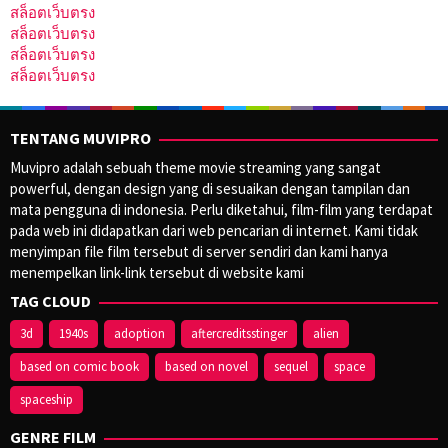
สล็อตเว็บตรง
สล็อตเว็บตรง
สล็อตเว็บตรง
สล็อตเว็บตรง
TENTANG MUVIPRO
Muvipro adalah sebuah theme movie streaming yang sangat
powerful, dengan design yang di sesuaikan dengan tampilan dan
mata pengguna di indonesia. Perlu diketahui, film-film yang terdapat
pada web ini didapatkan dari web pencarian di internet. Kami tidak
menyimpan file film tersebut di server sendiri dan kami hanya
menempelkan link-link tersebut di website kami
TAG CLOUD
3d
1940s
adoption
aftercreditsstinger
alien
based on comic book
based on novel
sequel
space
spaceship
GENRE FILM