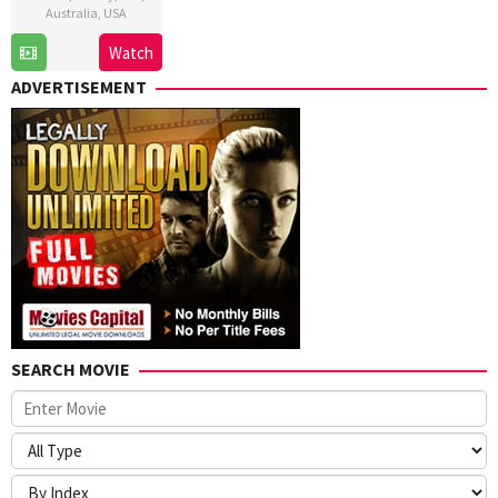
Australia
,
USA
4
Mel
Watch
Nov
Gibson
,
ADVERTISEMENT
2016
P.J.
Voeten
,
Sophie
Fabbri-
Jackson
SEARCH MOVIE