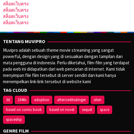
สล็อตเว็บตรง
สล็อตเว็บตรง
สล็อตเว็บตรง
สล็อตเว็บตรง
TENTANG MUVIPRO
Muvipro adalah sebuah theme movie streaming yang sangat
powerful, dengan design yang di sesuaikan dengan tampilan dan
mata pengguna di indonesia. Perlu diketahui, film-film yang terdapat
pada web ini didapatkan dari web pencarian di internet. Kami tidak
menyimpan file film tersebut di server sendiri dan kami hanya
menempelkan link-link tersebut di website kami
TAG CLOUD
3d
1940s
adoption
aftercreditsstinger
alien
based on comic book
based on novel
sequel
space
spaceship
GENRE FILM