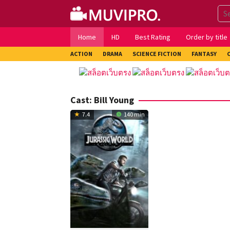
Skip
to
content
Home
HD
Best Rating
Order by title
ACTION
DRAMA
SCIENCE FICTION
FANTASY
Cast:
Bill Young
7.4
140 min