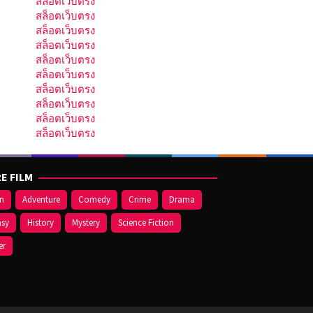
สล็อตเว็บตรง
สล็อตเว็บตรง
สล็อตเว็บตรง
สล็อตเว็บตรง
สล็อตเว็บตรง
สล็อตเว็บตรง
สล็อตเว็บตรง
สล็อตเว็บตรง
สล็อตเว็บตรง
สล็อตเว็บตรง
E FILM
on
Adventure
Comedy
Crime
Drama
asy
History
Mystery
Science Fiction
er