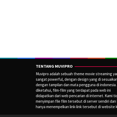
TENTANG MUVIPRO
Muvipro adalah sebuah theme movie streaming y
sangat powerful, dengan design yang di sesuaika
dengan tampilan dan mata pengguna di indonesia.
diketahui, film-film yang terdapat pada web ini
didapatkan dari web pencarian di internet. Kami ti
menyimpan file film tersebut di server sendiri dan
hanya menempelkan link-link tersebut di website 