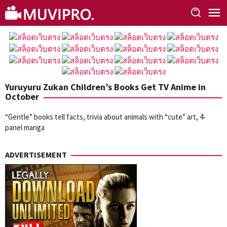
Skip
to
content
Yuruyuru Zukan Children’s Books Get TV Anime in
October
“Gentle” books tell facts, trivia about animals with “cute” art, 4-
panel manga
ADVERTISEMENT