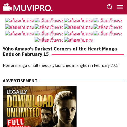
Skip
to
content
Yūho Amayo’s Darkest Corners of the Heart Manga
Ends on February 15
Horror manga simultaneously launched in English in February 2025
ADVERTISEMENT