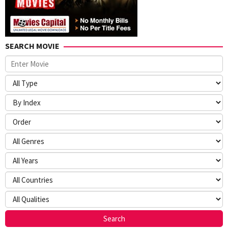
SEARCH MOVIE