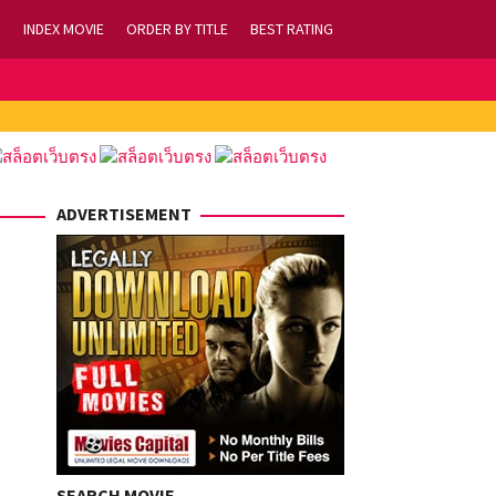
INDEX MOVIE
ORDER BY TITLE
BEST RATING
ADVERTISEMENT
SEARCH MOVIE