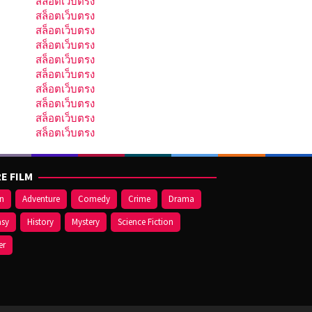
สล็อตเว็บตรง
สล็อตเว็บตรง
สล็อตเว็บตรง
สล็อตเว็บตรง
สล็อตเว็บตรง
สล็อตเว็บตรง
สล็อตเว็บตรง
สล็อตเว็บตรง
สล็อตเว็บตรง
สล็อตเว็บตรง
E FILM
on
Adventure
Comedy
Crime
Drama
asy
History
Mystery
Science Fiction
er