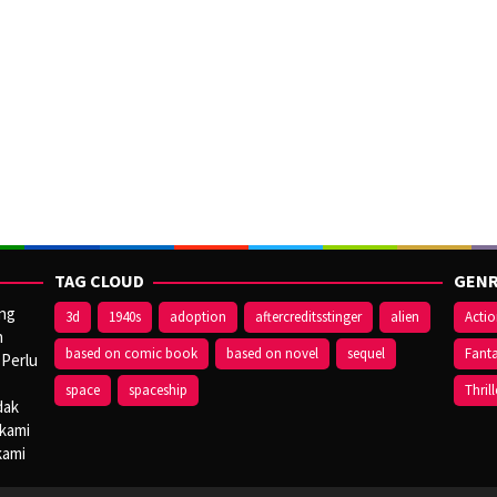
TAG CLOUD
GENR
ang
3d
1940s
adoption
aftercreditsstinger
alien
Acti
n
based on comic book
based on novel
sequel
Fant
 Perlu
space
spaceship
Thrill
dak
 kami
kami