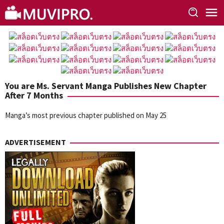
Skip
to
content
You are Ms. Servant Manga Publishes New Chapter
After 7 Months
Manga’s most previous chapter published on May 25
ADVERTISEMENT