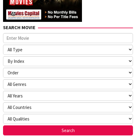
SEARCH MOVIE