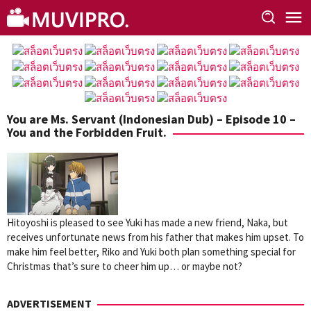
Skip
to
content
You are Ms. Servant (Indonesian Dub) – Episode 10 –
You and the Forbidden Fruit.
Hitoyoshi is pleased to see Yuki has made a new friend, Naka, but
receives unfortunate news from his father that makes him upset. To
make him feel better, Riko and Yuki both plan something special for
Christmas that’s sure to cheer him up… or maybe not?
ADVERTISEMENT