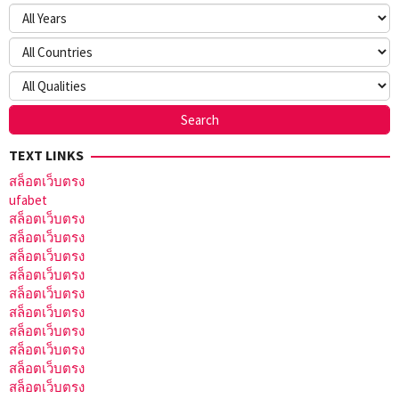
TEXT LINKS
สล็อตเว็บตรง
ufabet
สล็อตเว็บตรง
สล็อตเว็บตรง
สล็อตเว็บตรง
สล็อตเว็บตรง
สล็อตเว็บตรง
สล็อตเว็บตรง
สล็อตเว็บตรง
สล็อตเว็บตรง
สล็อตเว็บตรง
สล็อตเว็บตรง