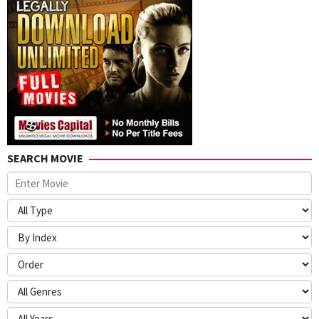
SEARCH MOVIE