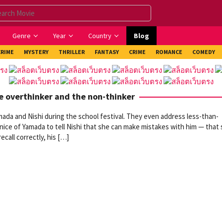
Genre
Year
Country
Blog
CRIME
MYSTERY
THRILLER
FANTASY
CRIME
ROMANCE
COMEDY
he overthinker and the non-thinker
da and Nishi during the school festival. They even address less-than-
s nice of Yamada to tell Nishi that she can make mistakes with him — that
recall correctly, his […]