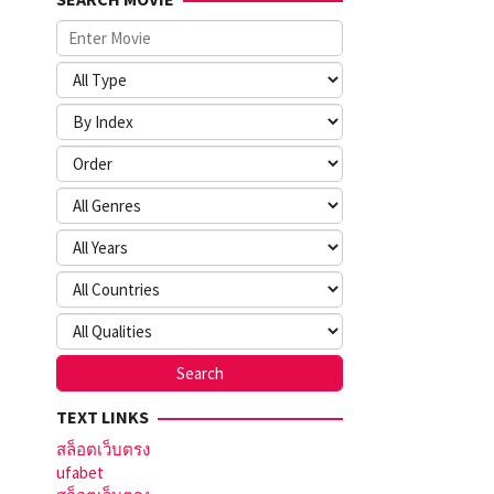
TEXT LINKS
สล็อตเว็บตรง
ufabet