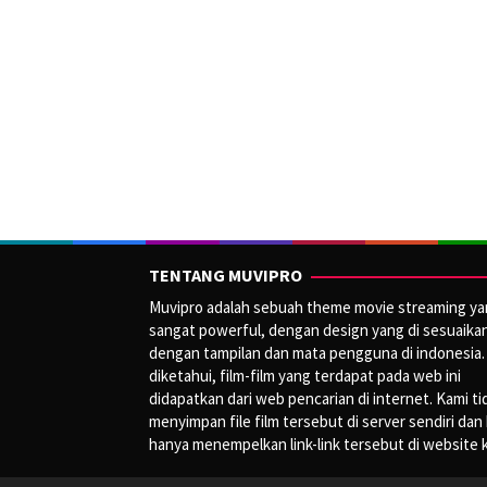
TENTANG MUVIPRO
Muvipro adalah sebuah theme movie streaming y
sangat powerful, dengan design yang di sesuaika
dengan tampilan dan mata pengguna di indonesia.
diketahui, film-film yang terdapat pada web ini
didapatkan dari web pencarian di internet. Kami ti
menyimpan file film tersebut di server sendiri dan
hanya menempelkan link-link tersebut di website 