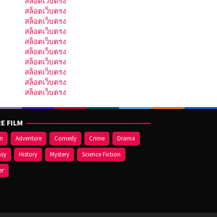
สล็อตเว็บตรง
สล็อตเว็บตรง
สล็อตเว็บตรง
สล็อตเว็บตรง
สล็อตเว็บตรง
สล็อตเว็บตรง
สล็อตเว็บตรง
สล็อตเว็บตรง
สล็อตเว็บตรง
สล็อตเว็บตรง
E FILM
on
Adventure
Comedy
Crime
Drama
asy
History
Mystery
Science Fiction
er