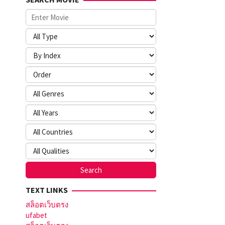
TEXT LINKS
สล็อตเว็บตรง
ufabet