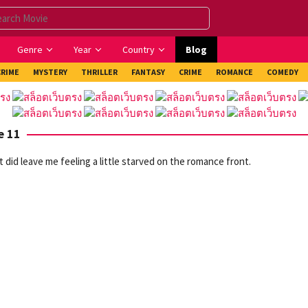
Genre
Year
Country
Blog
CRIME
MYSTERY
THRILLER
FANTASY
CRIME
ROMANCE
COMEDY
e 11
t did leave me feeling a little starved on the romance front.