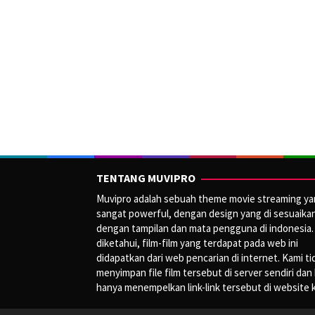
TENTANG MUVIPRO
Muvipro adalah sebuah theme movie streaming y
sangat powerful, dengan design yang di sesuaika
dengan tampilan dan mata pengguna di indonesia.
diketahui, film-film yang terdapat pada web ini
didapatkan dari web pencarian di internet. Kami ti
menyimpan file film tersebut di server sendiri dan
hanya menempelkan link-link tersebut di website 