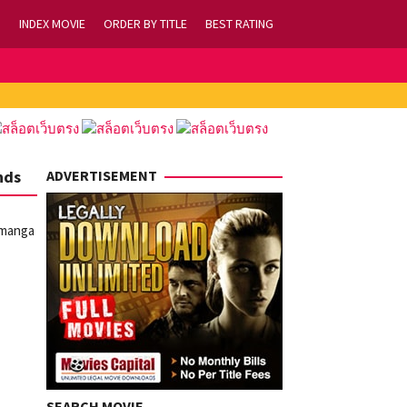
INDEX MOVIE
ORDER BY TITLE
BEST RATING
nds
ADVERTISEMENT
manga
SEARCH MOVIE