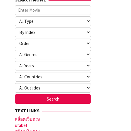
TEXT LINKS
สล็อตเว็บตรง
ufabet