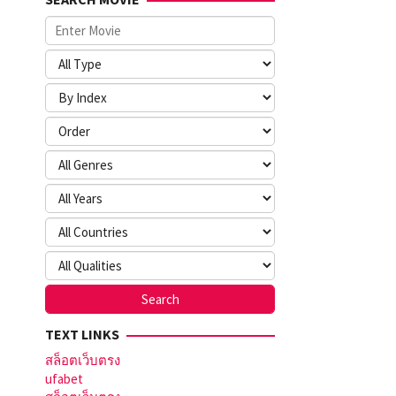
TEXT LINKS
สล็อตเว็บตรง
ufabet