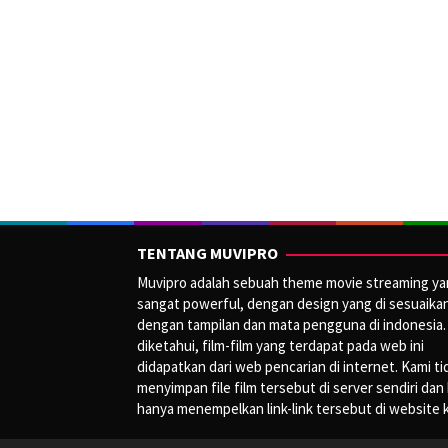
TENTANG MUVIPRO
Muvipro adalah sebuah theme movie streaming y
sangat powerful, dengan design yang di sesuaika
dengan tampilan dan mata pengguna di indonesia.
diketahui, film-film yang terdapat pada web ini
didapatkan dari web pencarian di internet. Kami ti
menyimpan file film tersebut di server sendiri dan
hanya menempelkan link-link tersebut di website 