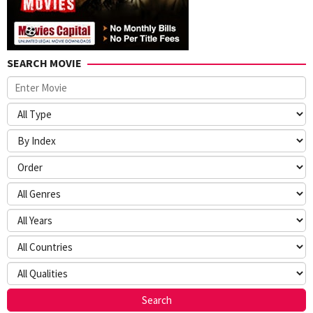
SEARCH MOVIE