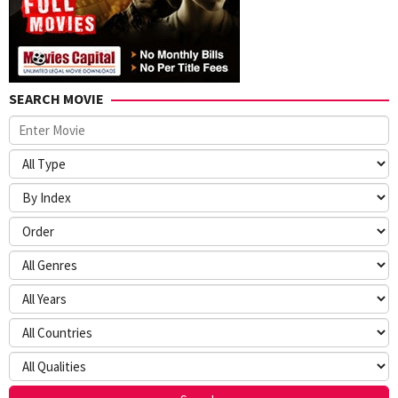
SEARCH MOVIE