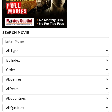
SEARCH MOVIE