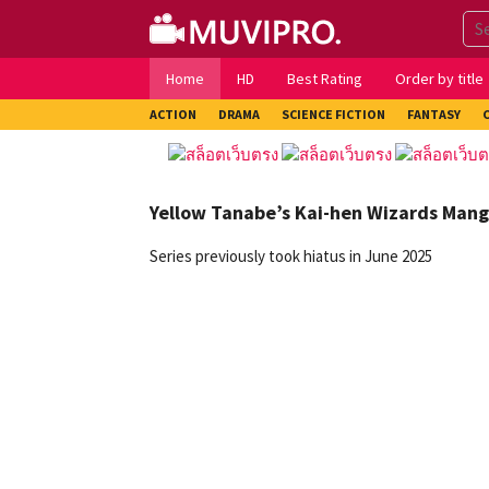
Skip
to
content
Home
HD
Best Rating
Order by title
ACTION
DRAMA
SCIENCE FICTION
FANTASY
Yellow Tanabe’s Kai-hen Wizards Mang
Series previously took hiatus in June 2025