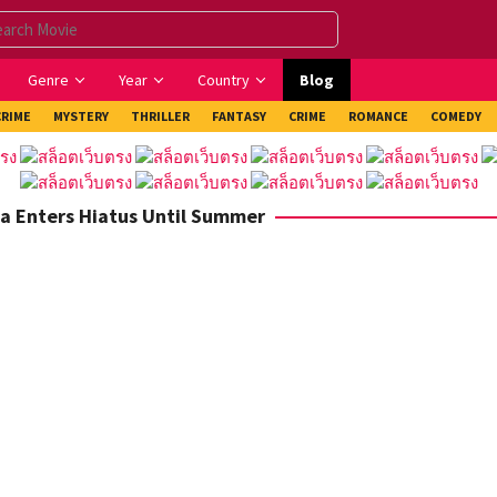
Genre
Year
Country
Blog
CRIME
MYSTERY
THRILLER
FANTASY
CRIME
ROMANCE
COMEDY
a Enters Hiatus Until Summer