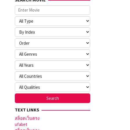
TEXT LINKS
สล็อตเว็บตรง
ufabet