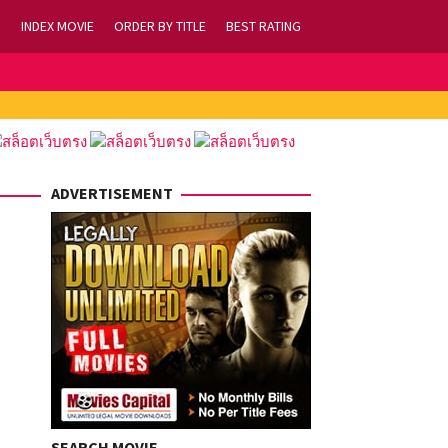
INDEX MOVIE
ORDER BY TITLE
BEST RATING
ADVERTISEMENT
SEARCH MOVIE