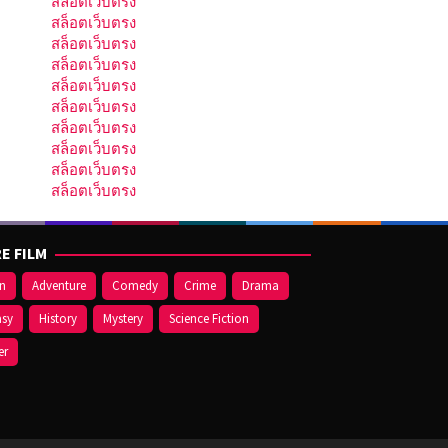
สล็อตเว็บตรง
สล็อตเว็บตรง
สล็อตเว็บตรง
สล็อตเว็บตรง
สล็อตเว็บตรง
สล็อตเว็บตรง
สล็อตเว็บตรง
สล็อตเว็บตรง
สล็อตเว็บตรง
สล็อตเว็บตรง
E FILM
on
Adventure
Comedy
Crime
Drama
asy
History
Mystery
Science Fiction
er