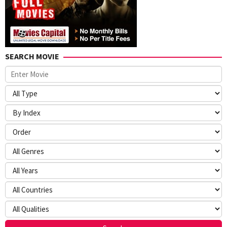
SEARCH MOVIE