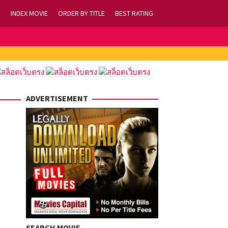
INDEX MOVIE
ORDER BY TITLE
BEST RATING
ADVERTISEMENT
SEARCH MOVIE