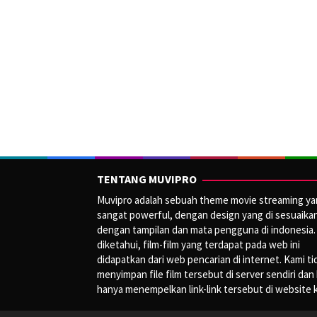
TENTANG MUVIPRO
Muvipro adalah sebuah theme movie streaming y
sangat powerful, dengan design yang di sesuaika
dengan tampilan dan mata pengguna di indonesia.
diketahui, film-film yang terdapat pada web ini
didapatkan dari web pencarian di internet. Kami ti
menyimpan file film tersebut di server sendiri dan
hanya menempelkan link-link tersebut di website 