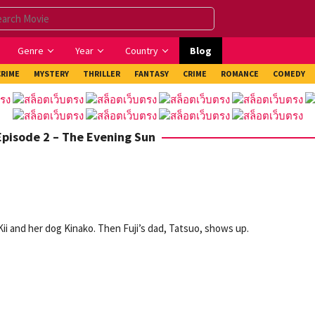
Genre
Year
Country
Blog
CRIME
MYSTERY
THRILLER
FANTASY
CRIME
ROMANCE
COMEDY
 Episode 2 – The Evening Sun
Kii and her dog Kinako. Then Fuji’s dad, Tatsuo, shows up.