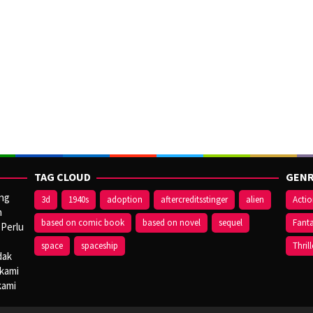
TAG CLOUD
GENR
ang
3d
1940s
adoption
aftercreditsstinger
alien
Acti
n
based on comic book
based on novel
sequel
Fant
 Perlu
space
spaceship
Thrill
dak
 kami
kami