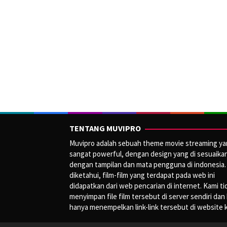
TENTANG MUVIPRO
Muvipro adalah sebuah theme movie streaming y
sangat powerful, dengan design yang di sesuaika
dengan tampilan dan mata pengguna di indonesia.
diketahui, film-film yang terdapat pada web ini
didapatkan dari web pencarian di internet. Kami ti
menyimpan file film tersebut di server sendiri dan
hanya menempelkan link-link tersebut di website 