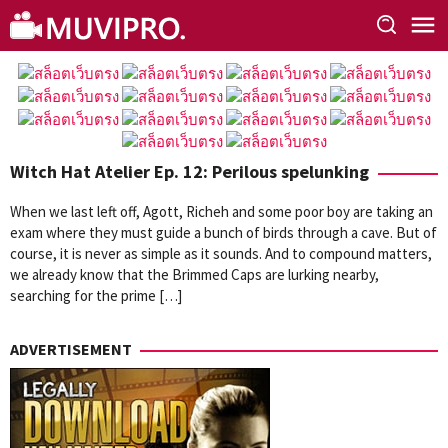
Skip
to
content
Witch Hat Atelier Ep. 12: Perilous spelunking
When we last left off, Agott, Richeh and some poor boy are taking an
exam where they must guide a bunch of birds through a cave. But of
course, it is never as simple as it sounds. And to compound matters,
we already know that the Brimmed Caps are lurking nearby,
searching for the prime […]
ADVERTISEMENT