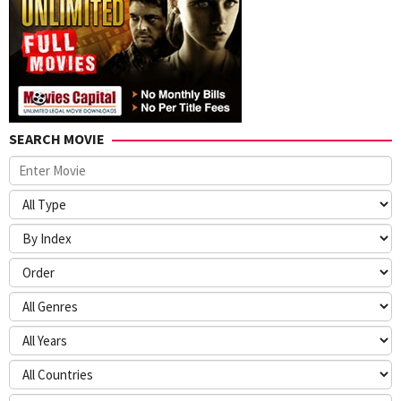
SEARCH MOVIE