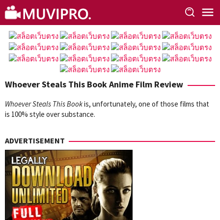
Skip
to
content
Whoever Steals This Book Anime Film Review
Whoever Steals This Book
is, unfortunately, one of those films that
is 100% style over substance.
ADVERTISEMENT