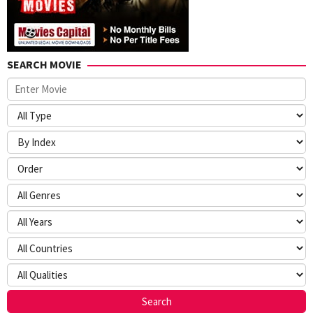
SEARCH MOVIE