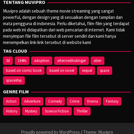
TENTANG MUVIPRO
Muvipro adalah sebuah theme movie streaming yang sangat
powerful, dengan design yang di sesuaikan dengan tampilan dan
mata pengguna di indonesia. Perlu diketahui, film-film yang terdapat
pada web ini didapatkan dari web pencarian di internet. Kami tidak
menyimpan file film tersebut di server sendiri dan kami hanya
menempelkan link-link tersebut di website kami
TAG CLOUD
3d
1940s
adoption
aftercreditsstinger
alien
based on comic book
based on novel
sequel
space
spaceship
GENRE FILM
Action
Adventure
Comedy
Crime
Drama
Fantasy
History
Mystery
Science Fiction
Thriller
Proudly powered by WordPress
/
Theme: Muvipro