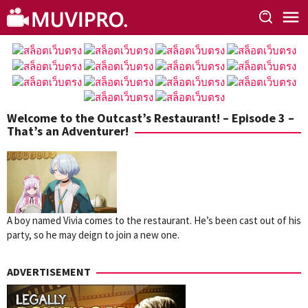
Skip
to
content
Welcome to the Outcast’s Restaurant! – Episode 3 –
That’s an Adventurer!
A boy named Vivia comes to the restaurant. He’s been cast out of his
party, so he may deign to join a new one.
ADVERTISEMENT