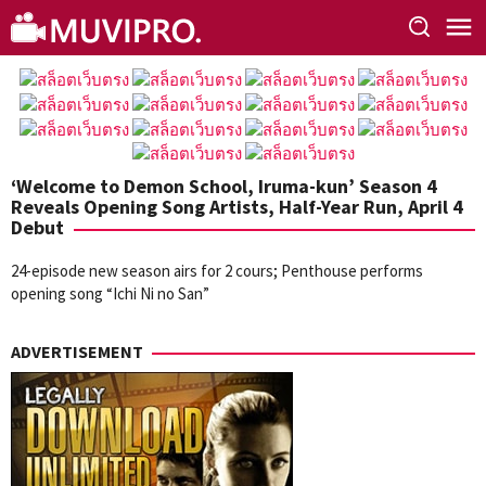
Skip
to
content
‘Welcome to Demon School, Iruma-kun’ Season 4
Reveals Opening Song Artists, Half-Year Run, April 4
Debut
24-episode new season airs for 2 cours; Penthouse performs
opening song “Ichi Ni no San”
ADVERTISEMENT