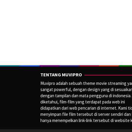
TENTANG MUVIPRO
Muvipro adalah sebuah theme movie streaming y
sangat powerful, dengan design yang di sesuaika
dengan tampilan dan mata pengguna di indonesia.
diketahui, film-film yang terdapat pada web ini
didapatkan dari web pencarian di internet. Kami ti
menyimpan file film tersebut di server sendiri dan
hanya menempelkan link-link tersebut di website 