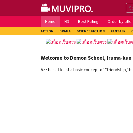
Skip
to
content
Home
HD
Best Rating
Order by title
ACTION
DRAMA
SCIENCE FICTION
FANTASY
Welcome to Demon School, Iruma-kun 
Azz has at least a basic concept of “friendship,”