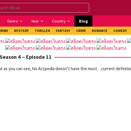
Genre
Year
Country
Blog
CRIME
MYSTERY
THRILLER
FANTASY
CRIME
ROMANCE
COMEDY
Season 4 ‒ Episode 11
 but as you can see, his Azzpedia doesn’t have the most…current definiti