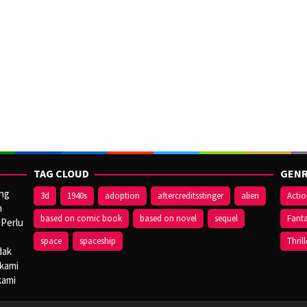
TAG CLOUD
GENR
ang
3d
1940s
adoption
aftercreditsstinger
alien
Acti
n
based on comic book
based on novel
sequel
Fant
 Perlu
space
spaceship
Thrill
dak
 kami
kami