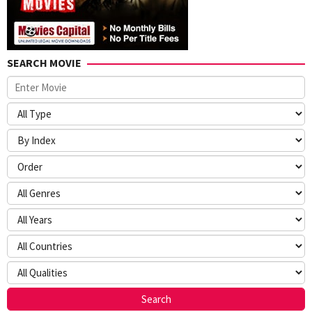
SEARCH MOVIE