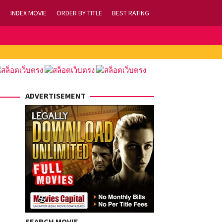
INDEX MOVIE
ORDER BY TITLE
BEST RATING
ADVERTISEMENT
SEARCH MOVIE