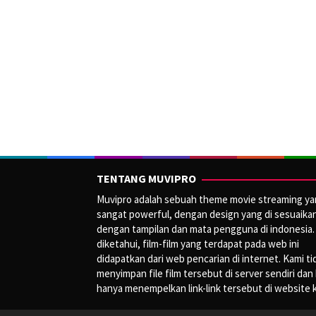
TENTANG MUVIPRO
Muvipro adalah sebuah theme movie streaming y
sangat powerful, dengan design yang di sesuaika
dengan tampilan dan mata pengguna di indonesia.
diketahui, film-film yang terdapat pada web ini
didapatkan dari web pencarian di internet. Kami ti
menyimpan file film tersebut di server sendiri dan
hanya menempelkan link-link tersebut di website 