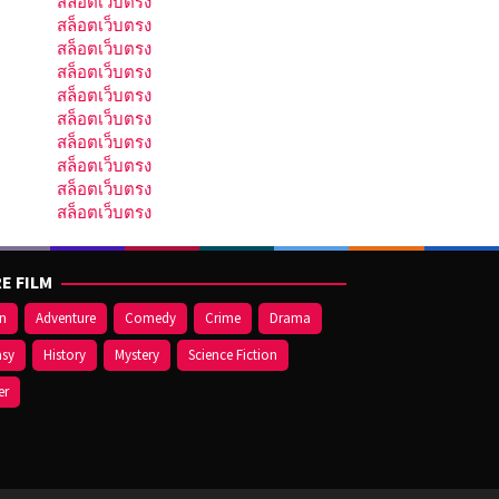
สล็อตเว็บตรง
สล็อตเว็บตรง
สล็อตเว็บตรง
สล็อตเว็บตรง
สล็อตเว็บตรง
สล็อตเว็บตรง
สล็อตเว็บตรง
สล็อตเว็บตรง
สล็อตเว็บตรง
สล็อตเว็บตรง
E FILM
on
Adventure
Comedy
Crime
Drama
asy
History
Mystery
Science Fiction
er