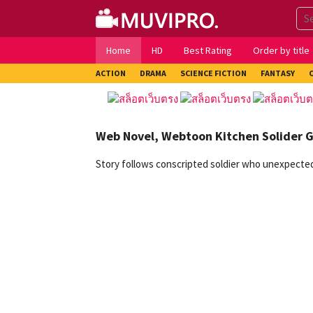
Skip
to
content
Home
HD
Best Rating
Order by title
ACTION
DRAMA
SCIENCE FICTION
FANTASY
Web Novel, Webtoon Kitchen Solider G
Story follows conscripted soldier who unexpectedly