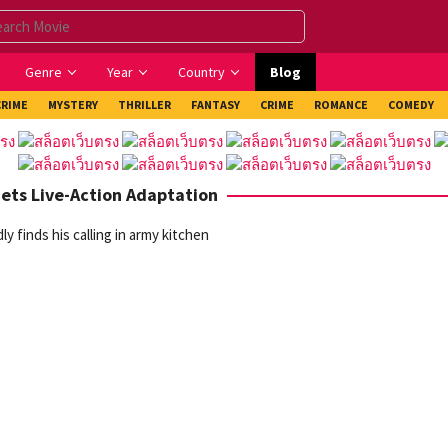
Genre
Year
Country
Blog
CRIME
MYSTERY
THRILLER
FANTASY
CRIME
ROMANCE
COMEDY
ets Live-Action Adaptation
 finds his calling in army kitchen