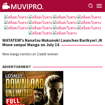
Skip
to
content
WATATEN!’s Nanatsu Mukunoki Launches Barikyari JK
Mone-senpai Manga on July 16
New manga centers on 2 adult women
ADVERTISEMENT