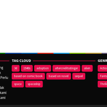
TAG CLOUD
GENR
ang
3d
1940s
adoption
aftercreditsstinger
alien
Acti
n
based on comic book
based on novel
sequel
Fant
 Perlu
space
spaceship
Thrill
dak
 kami
kami