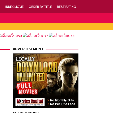
INDEX MOVIE
ORDER BY TITLE
BEST RATING
ADVERTISEMENT
SEARCH MOVIE