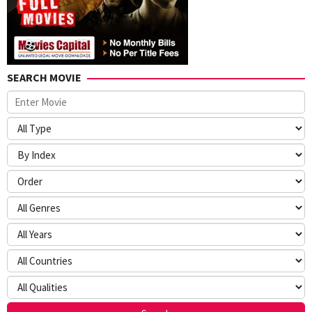
SEARCH MOVIE