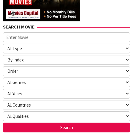
SEARCH MOVIE