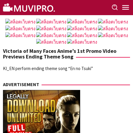
Skip
to
content
Victoria of Many Faces Anime’s 1st Promo Video
Previews Ending Theme Song
KI_EN perform ending theme song “En no Tsuki”
ADVERTISEMENT