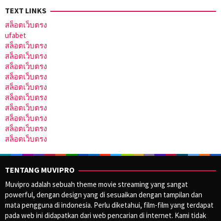
TEXT LINKS
สล็อตเว็บตรง
ufabet
สล็อตเว็บตรง
สล็อตเว็บตรง
สล็อตเว็บตรง
สล็อตเว็บตรง
สล็อตเว็บตรง
สล็อตเว็บตรง
สล็อตเว็บตรง
สล็อตเว็บตรง
สล็อตเว็บตรง
สล็อตเว็บตรง
TENTANG MUVIPRO
Muvipro adalah sebuah theme movie streaming yang sangat
powerful, dengan design yang di sesuaikan dengan tampilan dan
mata pengguna di indonesia. Perlu diketahui, film-film yang terdapat
pada web ini didapatkan dari web pencarian di internet. Kami tidak