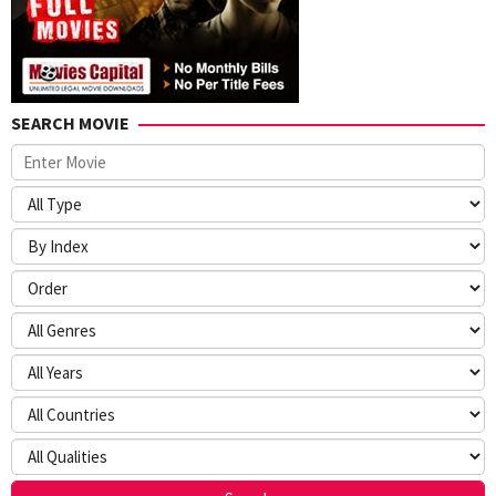
SEARCH MOVIE