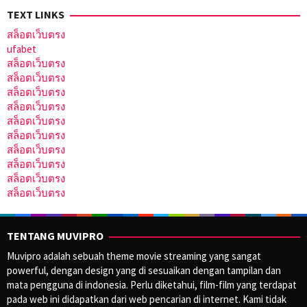
TEXT LINKS
สล็อตเว็บตรง
ufabet
สล็อตเว็บตรง
สล็อตเว็บตรง
สล็อตเว็บตรง
สล็อตเว็บตรง
สล็อตเว็บตรง
สล็อตเว็บตรง
สล็อตเว็บตรง
สล็อตเว็บตรง
สล็อตเว็บตรง
สล็อตเว็บตรง
TENTANG MUVIPRO
Muvipro adalah sebuah theme movie streaming yang sangat
powerful, dengan design yang di sesuaikan dengan tampilan dan
mata pengguna di indonesia. Perlu diketahui, film-film yang terdapat
pada web ini didapatkan dari web pencarian di internet. Kami tidak