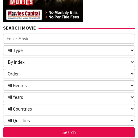
SEARCH MOVIE