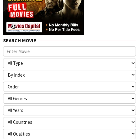
SEARCH MOVIE