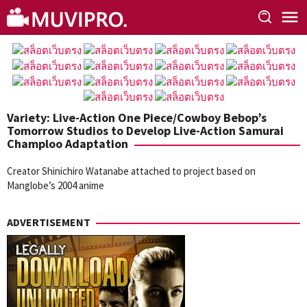
Skip
to
content
Variety: Live-Action One Piece/Cowboy Bebop’s
Tomorrow Studios to Develop Live-Action Samurai
Champloo Adaptation
Creator Shinichiro Watanabe attached to project based on
Manglobe’s 2004 anime
ADVERTISEMENT