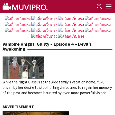
Skip
to
content
Vampire Knight: Guilty – Episode 4 – Devil’s
Awakening
While the Night Class is at the Aido family’s vacation home, Yuki,
driven by her desire to stop hurting Zero, tries to regain her memory
of the past and becomes haunted by even more powerful visions.
ADVERTISEMENT