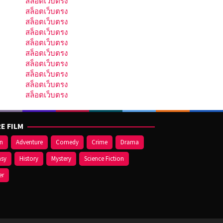
สล็อตเว็บตรง
สล็อตเว็บตรง
สล็อตเว็บตรง
สล็อตเว็บตรง
สล็อตเว็บตรง
สล็อตเว็บตรง
สล็อตเว็บตรง
สล็อตเว็บตรง
สล็อตเว็บตรง
สล็อตเว็บตรง
E FILM
on
Adventure
Comedy
Crime
Drama
asy
History
Mystery
Science Fiction
er