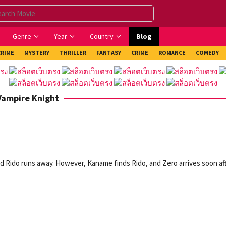
Genre
Year
Country
Blog
CRIME
MYSTERY
THRILLER
FANTASY
CRIME
ROMANCE
COMEDY
 Vampire Knight
 and Rido runs away. However, Kaname finds Rido, and Zero arrives soon aft