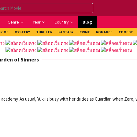
Genre
Year
Country
Blog
CRIME
MYSTERY
THRILLER
FANTASY
CRIME
ROMANCE
COMEDY
urden of Sinners
e academy. As usual, Yuki is busy with her duties as Guardian when Zero,