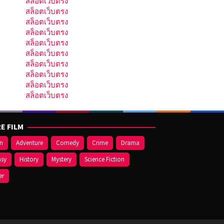
สล็อตเว็บตรง
สล็อตเว็บตรง
สล็อตเว็บตรง
สล็อตเว็บตรง
สล็อตเว็บตรง
สล็อตเว็บตรง
สล็อตเว็บตรง
สล็อตเว็บตรง
สล็อตเว็บตรง
สล็อตเว็บตรง
E FILM
on
Adventure
Comedy
Crime
Drama
asy
History
Mystery
Science Fiction
er