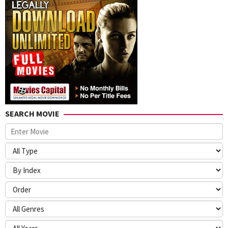
SEARCH MOVIE