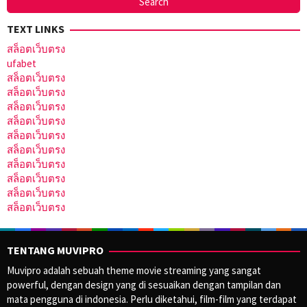
TEXT LINKS
สล็อตเว็บตรง
ufabet
สล็อตเว็บตรง
สล็อตเว็บตรง
สล็อตเว็บตรง
สล็อตเว็บตรง
สล็อตเว็บตรง
สล็อตเว็บตรง
สล็อตเว็บตรง
สล็อตเว็บตรง
สล็อตเว็บตรง
สล็อตเว็บตรง
TENTANG MUVIPRO
Muvipro adalah sebuah theme movie streaming yang sangat
powerful, dengan design yang di sesuaikan dengan tampilan dan
mata pengguna di indonesia. Perlu diketahui, film-film yang terdapat