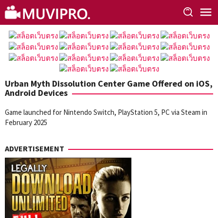
Skip
to
content
Urban Myth Dissolution Center Game Offered on iOS,
Android Devices
Game launched for Nintendo Switch, PlayStation 5, PC via Steam in
February 2025
ADVERTISEMENT