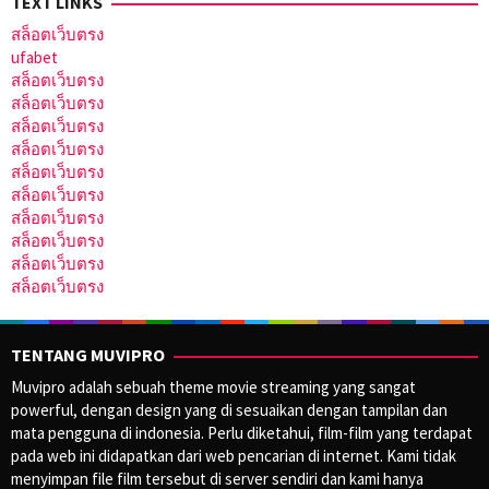
TEXT LINKS
สล็อตเว็บตรง
ufabet
สล็อตเว็บตรง
สล็อตเว็บตรง
สล็อตเว็บตรง
สล็อตเว็บตรง
สล็อตเว็บตรง
สล็อตเว็บตรง
สล็อตเว็บตรง
สล็อตเว็บตรง
สล็อตเว็บตรง
สล็อตเว็บตรง
TENTANG MUVIPRO
Muvipro adalah sebuah theme movie streaming yang sangat
powerful, dengan design yang di sesuaikan dengan tampilan dan
mata pengguna di indonesia. Perlu diketahui, film-film yang terdapat
pada web ini didapatkan dari web pencarian di internet. Kami tidak
menyimpan file film tersebut di server sendiri dan kami hanya