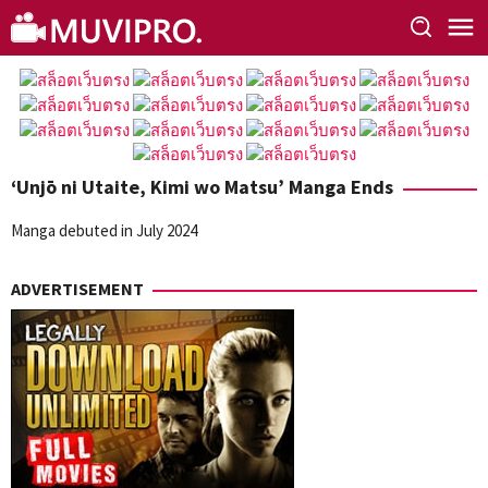
Skip
to
content
‘Unjō ni Utaite, Kimi wo Matsu’ Manga Ends
Manga debuted in July 2024
ADVERTISEMENT