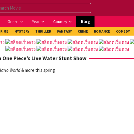
Genre
Year
Country
Blog
CRIME
MYSTERY
THRILLER
FANTASY
CRIME
ROMANCE
COMEDY
h One Piece’s Live Water Stunt Show
Mario World
& more this spring