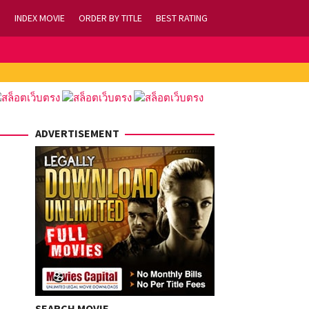
INDEX MOVIE
ORDER BY TITLE
BEST RATING
ADVERTISEMENT
SEARCH MOVIE