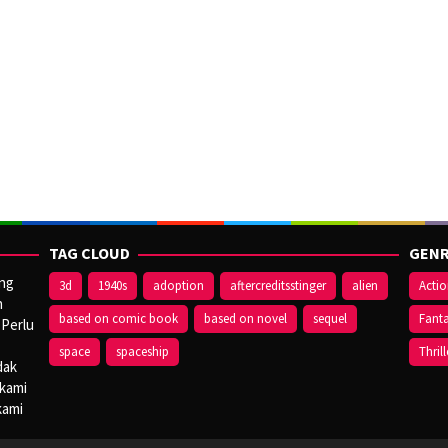
TAG CLOUD
GENR
ang
3d
1940s
adoption
aftercreditsstinger
alien
Acti
n
based on comic book
based on novel
sequel
Fant
 Perlu
space
spaceship
Thrill
dak
 kami
kami