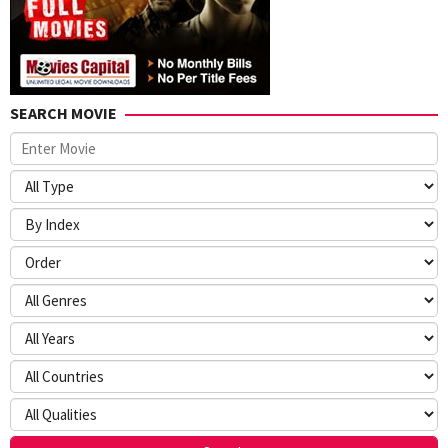
SEARCH MOVIE