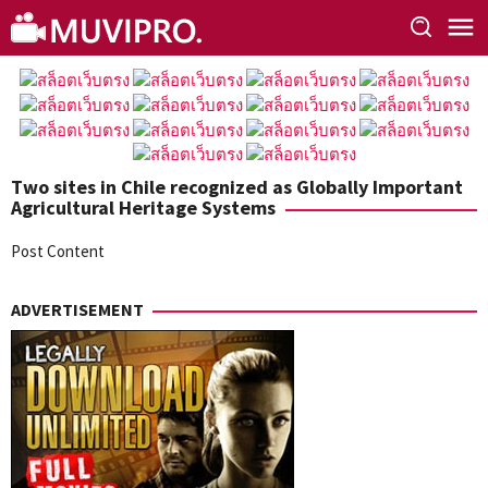
Skip
to
content
Two sites in Chile recognized as Globally Important
Agricultural Heritage Systems
Post Content
ADVERTISEMENT