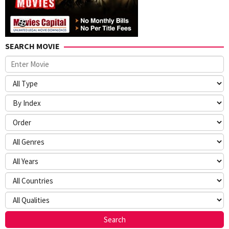
SEARCH MOVIE